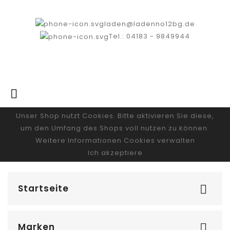
laden@ladenno12bg.de
Tel.: 04183 - 9849944

Unser Shop nutzt Cookies. Bitte aktivieren Sie diese,
um den Umfang des Shops voll nutzen zu können.
Weitere Informationen
Cookies verwalten
Ich akzeptiere
Startseite

Marken
