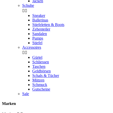
Jacken
Schuhe


Sneaker
Ballerinas
Stiefeletten & Boots
Zehenteiler
Sandalen
Pumps
Stiefel
Accessoires


Gürtel
Schliessen
Taschen
Geldbörsen
Schals & Tücher
Mützen
Schmuck
Gutscheine
Sale
Marken