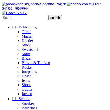
laden@ladenno12bg.de
Tel.:
04183 - 9849944
search


Bekleidung
Gürtel
Mäntel
Kleider
Strick
Sweatshirts
Shirts
Blazer
Blusen & Tuniken
Röcke
Jumpsuits
Hosen
Jeans
Shorts
Outfits
Jacken


Schuhe
Sneaker
Ballerinas