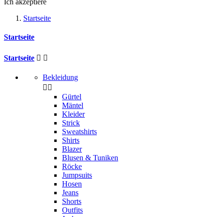
Ich akzeptiere
Startseite
Startseite
Startseite


Bekleidung


Gürtel
Mäntel
Kleider
Strick
Sweatshirts
Shirts
Blazer
Blusen & Tuniken
Röcke
Jumpsuits
Hosen
Jeans
Shorts
Outfits